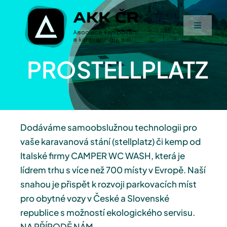
Přeskočit
na
Toggle
obsah
Navigati
AKK ČR
PROSTELLPLATZ
Od Asociace
Podporují nás
Dodáváme samoobslužnou technologii pro
vaše karavanová stání (stellplatz) či kemp od
Přihlásit se
Italské firmy CAMPER WC WASH, která je
lídrem trhu s více než 700 místy v Evropě. Naší
snahou je přispět k rozvoji parkovacích míst
pro obytné vozy v České a Slovenské
republice s možností ekologického servisu.
NA PŘÍRODĚ NÁM