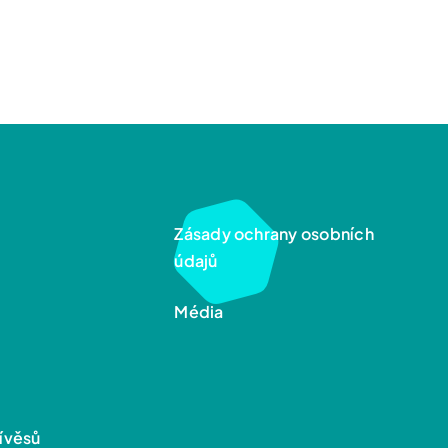
Zásady ochrany osobních
údajů
Média
řívěsů