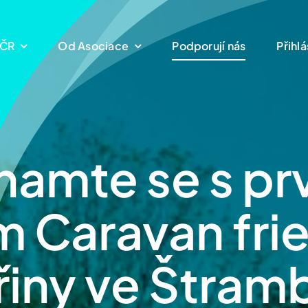
 ČR
Od Asociace
Podporují nás
Přihlá
namte se s pr
 Caravan fri
řiny ve Štram