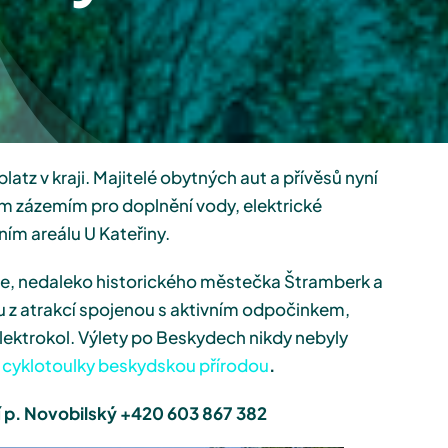
platz v kraji. Majitelé obytných aut a přívěsů nyní
m zázemím pro doplnění vody, elektrické
ím areálu U Kateřiny.
ice, nedaleko historického městečka Štramberk a
u z atrakcí spojenou s aktivním odpočinkem,
elektrokol. Výlety po Beskydech nikdy nebyly
i
cyklotoulky beskydskou přírodou
.
 p. Novobilský
+420 603 867 382