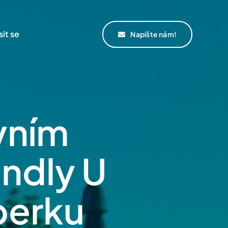
sit se
Napište nám!
vním
endly U
berku