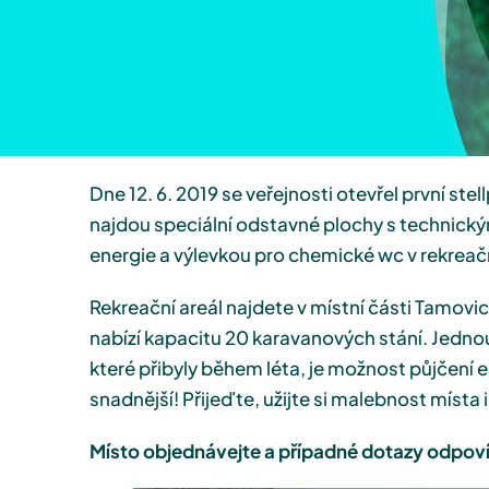
Dne 12. 6. 2019 se veřejnosti otevřel první stell
najdou speciální odstavné plochy s technický
energie a výlevkou pro chemické wc v rekreačn
Rekreační areál najdete v místní části Tamov
nabízí kapacitu 20 karavanových stání. Jedno
které přibyly během léta, je možnost půjčení 
snadnější! Přijeďte, užijte si malebnost místa 
Místo objednávejte a případné dotazy odpoví