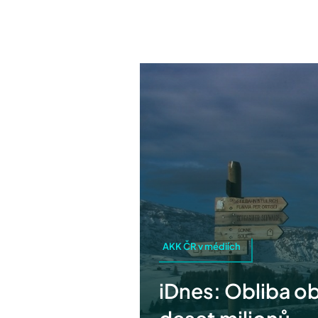
AKK ČR v médiích
iDnes: Obliba ob
deset milionů