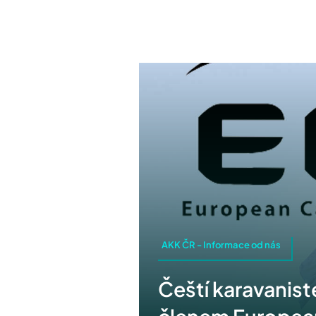
AKK ČR - Informace od nás
Čeští karavanist
členem Europea