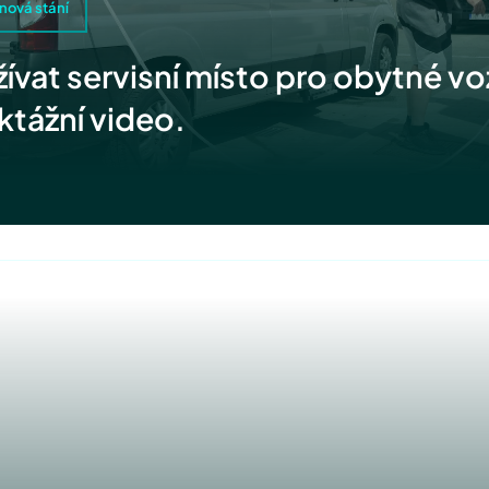
nová stání
ívat servisní místo pro obytné vo
ktážní video.